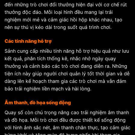
đến những trò chơi đổi thưởng hiện đại với cơ chế rút
thưởng độc đáo. Mỗi loại hình đều mang lại trải
nghiệm mới mẻ và cảm giác hồi hộp khác nhau, tạo
nên sự thú vị kéo dài trong suốt quá trình chơi.
Các tính năng hỗ trợ
Sảnh cung cấp nhiều tính năng hỗ trợ hiệu quả như lưu
kết quả, phân tích thống kê, nhắc nhở ngày quay
thưởng và cảnh báo các trò chơi đang diễn ra. Những
tiện ích này giúp người chơi quản lý tốt thời gian và dễ
dàng lên kế hoạch tham gia các trò chơi mà vẫn đảm
bảo trải nghiệm liền mạch và hài lòng.
Âm thanh, đồ họa sống động
Quay số còn chú trọng nâng cao trải nghiệm âm thanh
và đồ họa. Mỗi trò chơi đều được thiết kế sống động
với hình ảnh sắc nét, âm thanh chân thực, tạo cảm giác
hứng khởi và tăng mức độ hưng phấn khi tham gia.