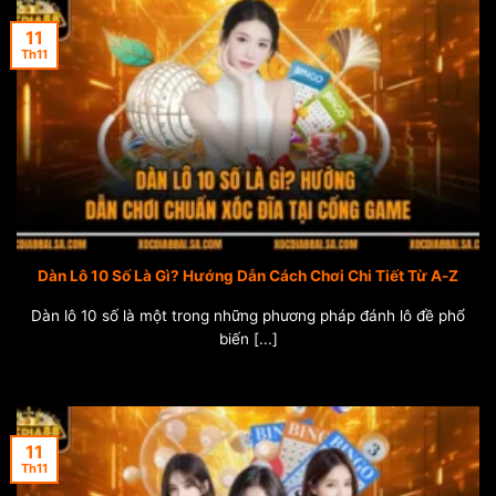
11
Th11
Dàn Lô 10 Số Là Gì? Hướng Dẫn Cách Chơi Chi Tiết Từ A-Z
Dàn lô 10 số là một trong những phương pháp đánh lô đề phổ
biến [...]
11
Th11