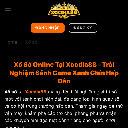
Bỏ
qua
nội
dung
ĐĂNG NHẬP
ĐĂNG KÝ
Home
-
Xổ số
Xổ Số Online Tại Xocdia88 – Trải
Nghiệm Sảnh Game Xanh Chín Hấp
Dẫn
Xổ số
tại
Xocdia88
mang đến trải nghiệm giải trí số
một với sảnh chơi hiện đại, đa dạng loại hình quay số
và cơ hội trúng thưởng hấp dẫn. Tham gia ngay để thử
vận may, khám phá các trò chơi phong phú và nhận
các khuyến mãi đặc biệt dành riêng cho người chơi
mới và cũ.