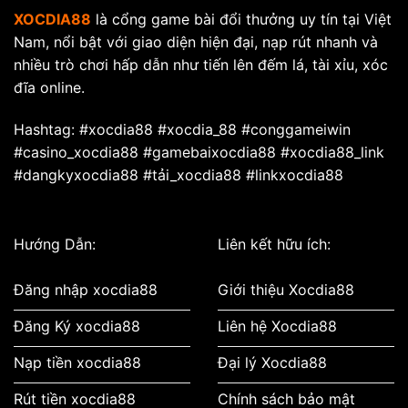
XOCDIA88
là cổng game bài đổi thưởng uy tín tại Việt
Nam, nổi bật với giao diện hiện đại, nạp rút nhanh và
nhiều trò chơi hấp dẫn như tiến lên đếm lá, tài xỉu, xóc
đĩa online.
Hashtag: #xocdia88 #xocdia_88 #conggameiwin
#casino_xocdia88 #gamebaixocdia88 #xocdia88_link
#dangkyxocdia88 #tải_xocdia88 #linkxocdia88
Hướng Dẫn:
Liên kết hữu ích:
Đăng nhập xocdia88
Giới thiệu Xocdia88
Đăng Ký xocdia88
Liên hệ Xocdia88
Nạp tiền xocdia88
Đại lý Xocdia88
Rút tiền xocdia88
Chính sách bảo mật