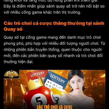
Đây là điểm nhấn giúp sảnh quay số trở nên nổi bật so
với nhiều cổng game khác trên thị trường.
Các trò chơi cá cược thắng thưởng tại sảnh
Quay số
Quay số tại cổng game mang đến danh mục trò chơi
phong phú, phù hợp với nhiều đối tượng người chơi. Từ
những phiên bản truyền thống, quen thuộc cho người
mới, đến các phiên bản quay số nhanh và trò chơi đổi
thưởng hiện đại.