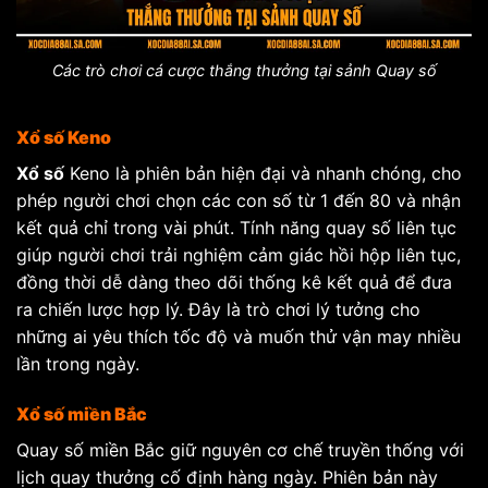
Các trò chơi cá cược thắng thưởng tại sảnh Quay số
Xổ số Keno
Xổ số
Keno là phiên bản hiện đại và nhanh chóng, cho
phép người chơi chọn các con số từ 1 đến 80 và nhận
kết quả chỉ trong vài phút. Tính năng quay số liên tục
giúp người chơi trải nghiệm cảm giác hồi hộp liên tục,
đồng thời dễ dàng theo dõi thống kê kết quả để đưa
ra chiến lược hợp lý. Đây là trò chơi lý tưởng cho
những ai yêu thích tốc độ và muốn thử vận may nhiều
lần trong ngày.
Xổ số miền Bắc
Quay số miền Bắc giữ nguyên cơ chế truyền thống với
lịch quay thưởng cố định hàng ngày. Phiên bản này